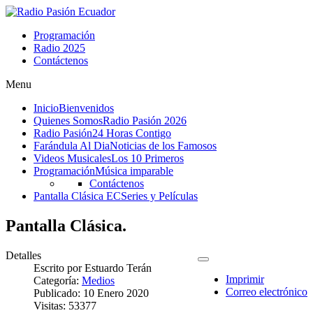
Programación
Radio 2025
Contáctenos
Menu
Inicio
Bienvenidos
Quienes Somos
Radio Pasión 2026
Radio Pasión
24 Horas Contigo
Farándula Al Dia
Noticias de los Famosos
Videos Musicales
Los 10 Primeros
Programación
Música imparable
Contáctenos
Pantalla Clásica EC
Series y Películas
Pantalla Clásica.
Detalles
Escrito por
Estuardo Terán
Imprimir
Categoría:
Medios
Correo electrónico
Publicado: 10 Enero 2020
Visitas: 53377